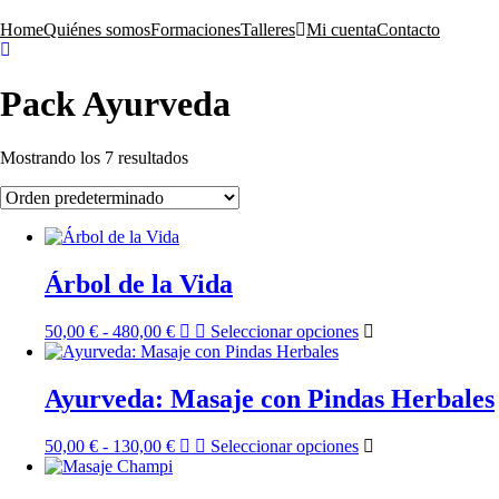
Skip
to
Home
Quiénes somos
Formaciones
Talleres
Mi cuenta
Contacto
content
Pack Ayurveda
Mostrando los 7 resultados
Árbol de la Vida
Rango
Este
50,00
€
-
480,00
€
Seleccionar opciones
de
producto
precios:
tiene
desde
múltiples
Ayurveda: Masaje con Pindas Herbales
50,00 €
variantes.
hasta
Las
Rango
Este
50,00
€
-
130,00
€
Seleccionar opciones
480,00 €
opciones
de
producto
se
precios:
tiene
pueden