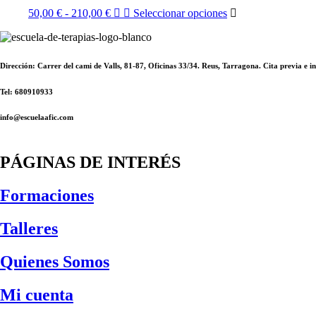
hasta
Las
la
Rango
Este
50,00
€
-
210,00
€
Seleccionar opciones
130,00 €
opciones
página
de
producto
se
de
precios:
tiene
pueden
producto
desde
múltiples
elegir
50,00 €
variantes.
en
Dirección: Carrer del cami de Valls, 81-87, Oficinas 33/34. Reus, Tarragona. Cita previa e
hasta
Las
la
210,00 €
opciones
página
Tel: 680910933
se
de
pueden
producto
info@escuelaafic.com
elegir
en
la
PÁGINAS DE INTERÉS
página
de
producto
Formaciones
Talleres
Quienes Somos
Mi cuenta