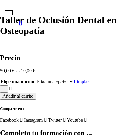
Skip
to
content
Taller de Oclusión Dental en
Osteopatía
Precio
Rango
50,00
€
-
210,00
€
de
precios:
Elige una opción
Limpiar
desde
50,00 €
Taller
Añadir al carrito
hasta
de
210,00 €
Oclusión
Comparte en :
Dental
en
Facebook
Instagram
Twitter
Youtube
Osteopatía
cantidad
Completa tu formación con ...