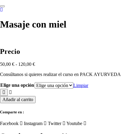
Skip
to
content
Masaje con miel
Precio
Rango
50,00
€
-
120,00
€
de
Consúltanos si quieres realizar el curso en PACK AYURVEDA
precios:
desde
Elige una opción
50,00 €
Limpiar
hasta
120,00 €
Masaje
Añadir al carrito
con
miel
Comparte en :
cantidad
Facebook
Instagram
Twitter
Youtube