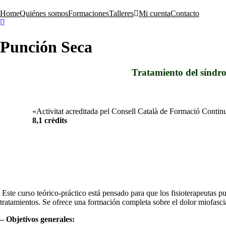
Skip
to
Home
Quiénes somos
Formaciones
Talleres
Mi cuenta
Contacto
content
Punción Seca
Tratamiento del síndr
«Activitat acreditada pel Consell Català de Formació Cont
8,1 crèdits
Este curso teórico-práctico está pensado para que los fisioterapeutas p
tratamientos. Se ofrece una formación completa sobre el dolor miofascial
– Objetivos generales: