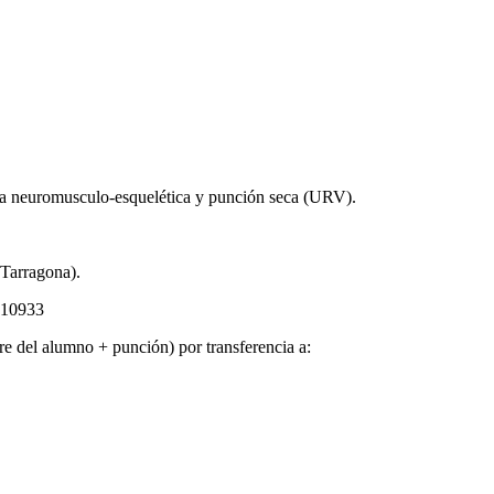
pia neuromusculo-esquelética y punción seca (URV).
 (Tarragona).
910933
re del alumno + punción) por transferencia a: