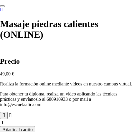
Skip
to
content
Masaje piedras calientes
(ONLINE)
Precio
49,00
€
Realiza la formación online mediante vídeos en nuestro campus virtual.
Para obtener tu diploma, realiza un vídeo aplicando las técnicas
prácticas y envíanoslo al 680910933 o por mail a
info@escuelaafic.com
Masaje
piedras
Añadir al carrito
calientes