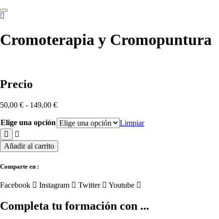
Skip
to
content
Cromoterapia y Cromopuntura
Precio
Rango
50,00
€
-
149,00
€
de
precios:
Elige una opción
Limpiar
desde
50,00 €
Cromoterapia
Añadir al carrito
hasta
y
149,00 €
Cromopuntura
Comparte en :
cantidad
Facebook
Instagram
Twitter
Youtube
Completa tu formación con ...