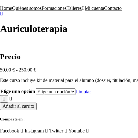
Skip
to
Home
Quiénes somos
Formaciones
Talleres
Mi cuenta
Contacto
content
Auriculoterapia
Precio
Rango
50,00
€
-
250,00
€
de
Este curso incluye kit de material para el alumno (dossier, titulación, m
precios:
desde
Elige una opción
50,00 €
Limpiar
hasta
250,00 €
Auriculoterapia
Añadir al carrito
cantidad
Comparte en :
Facebook
Instagram
Twitter
Youtube