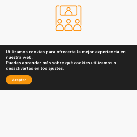
Formato del
Utilizamos cookies para ofrecerte la mejor experiencia en
nuestra web.
curso
Puedes aprender más sobre qué cookies utilizamos o
desactivarlas en los
ajustes
.
Presencial en el centro.
Aceptar
Certificación Reconocida