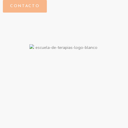
CONTACTO
Dirección: Carrer del cami de Valls, 81-87, Oficinas 33/34. Reus,
Tarragona. Cita previa e información por whatsapp
Tel: 680910933
info@escuelaafic.com