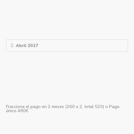
FECHAS Y
HORARIOS
Abril 2027
Precio
480€
Fracciona el pago en 2 meses (260 x 2, total 520) o Pago
único 480€