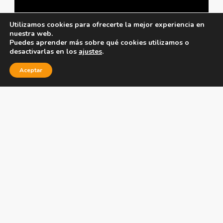
Utilizamos cookies para ofrecerte la mejor experiencia en
nuestra web.
Puedes aprender más sobre qué cookies utilizamos o
desactivarlas en los
ajustes
.
Aceptar
¿Para quién es?
Esta formación no require requisitos académicos:
Ideal
para profesionales de la salud y terapeutas en busca
de enfoques terapéuticos integrales.
¡Consúltanos,
aquí
para más información!